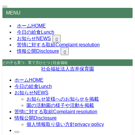
MENU
ホーム
HOME
今日の給食
Lunch
お知らせ
NEWS
苦情に対する取組
皆様へのお知らせを掲載
Complaint resolution
園の様子や活動を掲載
情報公開
Disclosure
privacy policy
どの子も育つ、育て方ひとつ | 社会福祉法人吉井保育園
社会福祉法人吉井保育園
ホーム
HOME
今日の給食
Lunch
お知らせ
NEWS
お知らせ
皆様へのお知らせを掲載
園の活動
園の様子や活動を掲載
苦情に対する取組
Complaint resolution
情報公開
Disclosure
個人情報取り扱い方針
privacy policy