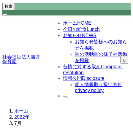
検索
ホーム
HOME
今日の給食
Lunch
お知らせ
NEWS
お知らせ
皆様へのお知ら
せを掲載
園の活動
園の様子や活動
社会福祉法人吉井
を掲載
保育園
苦情に対する取組
Complaint
resolution
情報公開
Disclosure
個人情報取り扱い方針
privacy policy
ホーム
2022年
7月