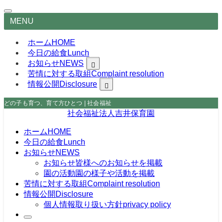
MENU
ホーム
HOME
今日の給食
Lunch
お知らせ
NEWS
苦情に対する取組
皆様へのお知らせを掲載
Complaint resolution
園の様子や活動を掲載
情報公開
Disclosure
privacy policy
どの子も育つ、育て方ひとつ | 社会福祉法人吉井保育園
社会福祉法人吉井保育園
ホーム
HOME
今日の給食
Lunch
お知らせ
NEWS
お知らせ
皆様へのお知らせを掲載
園の活動
園の様子や活動を掲載
苦情に対する取組
Complaint resolution
情報公開
Disclosure
個人情報取り扱い方針
privacy policy