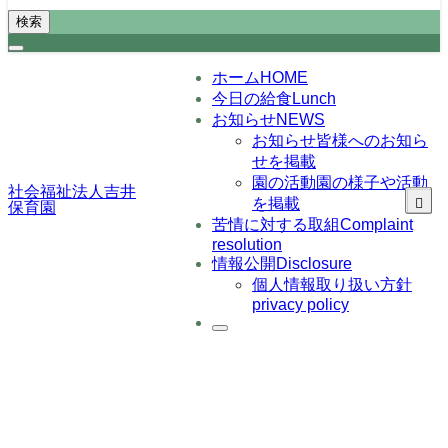
検索
ホーム
HOME
今日の給食
Lunch
お知らせ
NEWS
お知らせ
皆様へのお知ら
せを掲載
園の活動
園の様子や活動
社会福祉法人吉井
を掲載
保育園
苦情に対する取組
Complaint
resolution
情報公開
Disclosure
個人情報取り扱い方針
privacy policy